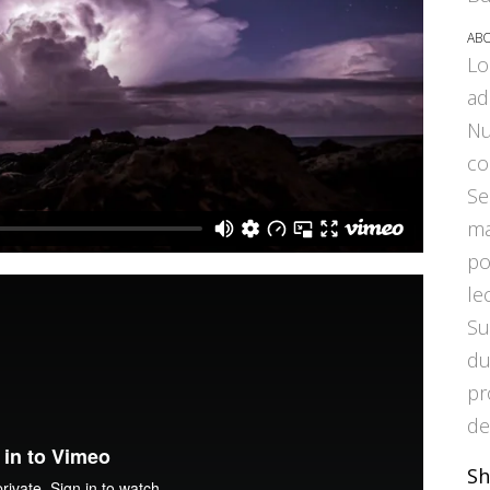
ABO
Lo
ad
Nu
co
Se
ma
po
le
Su
du
pr
de
Sh