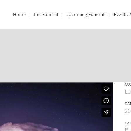
Home
The Funeral
Upcoming Funerals
Events 
CU
Lo
DA
20
CA
Bu