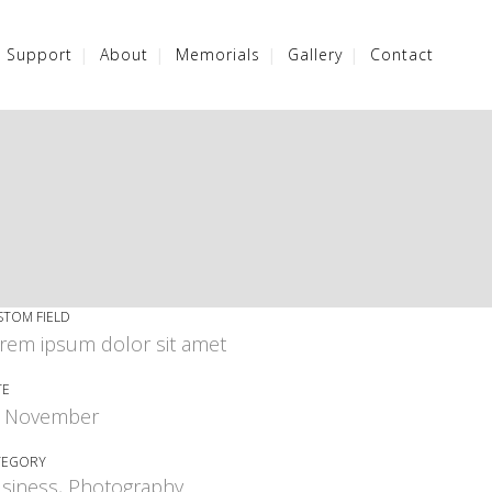
/ Support
About
Memorials
Gallery
Contact
STOM FIELD
rem ipsum dolor sit amet
TE
 November
TEGORY
siness, Photography